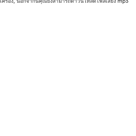
เครื่อง, นอกจากนี้คุณยังสามารถดาวน์โหลดไฟล์เสียง mp3