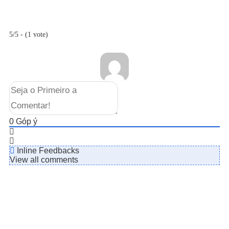
5/5 - (1 vote)
0
Góp ý
Inline Feedbacks
View all comments