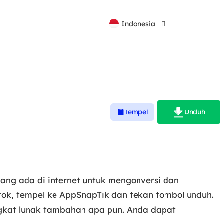
Español
Indonesia
Русский
Unduh
Tempel
rang ada di internet untuk mengonversi dan
ktok, tempel ke AppSnapTik dan tekan tombol unduh.
ngkat lunak tambahan apa pun. Anda dapat