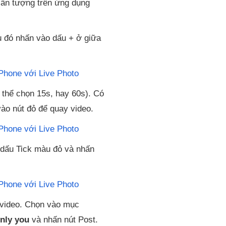
 ấn tượng trên ứng dụng
u đó nhấn vào dấu + ở giữa
 thể chọn 15s, hay 60s). Có
vào nút đỏ để quay video.
 dấu Tick màu đỏ và nhấn
g video. Chọn vào mục
nly you
và nhấn nút Post.