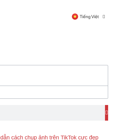
Español
Tiếng Việt
Русский
ẫn cách chụp ảnh trên TikTok cực đẹp