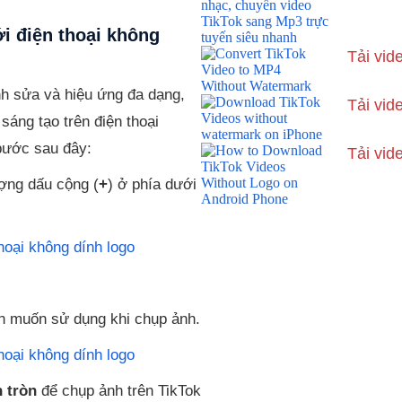
ới điện thoại không
Tải vid
nh sửa và hiệu ứng đa dạng,
Tải vid
sáng tạo trên điện thoại
bước sau đây:
Tải vid
ợng dấu cộng (
+
) ở phía dưới
ạn muốn sử dụng khi chụp ảnh.
 tròn
để chụp ảnh trên TikTok