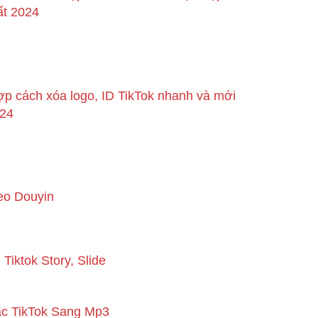
ất 2024
p cách xóa logo, ID TikTok nhanh và mới
024
eo Douyin
 Tiktok Story, Slide
ạc TikTok Sang Mp3